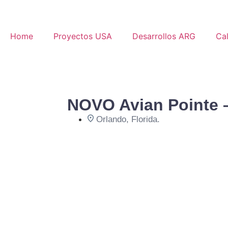
Home
Proyectos USA
Desarrollos ARG
Ca
NOVO Avian Pointe 
Orlando, Florida.
Invertí en Orlando,
Invertí en un desarrollo residenci
última generación diseñado para e