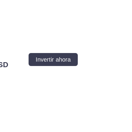
Invertir ahora
USD
nte, un complejo multifamiliar de