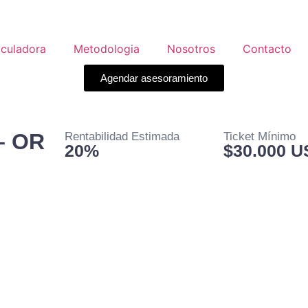
lculadora
Metodologia
Nosotros
Contacto
Agendar asesoramiento
– OR
Rentabilidad Estimada
Ticket Mínimo
20%
$30.000 
 Florida.
al sostenible en Apopka. Participá en NOVO Avian Poi
ficiencia energética y vida comunitaria moderna.