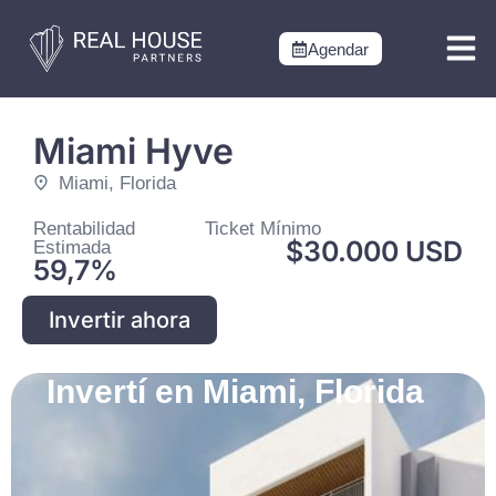
Agendar
Proyectos U
Desarrollos 
Miami Hyve
Miami, Florida
Rentabilidad
Ticket Mínimo
$30.000 USD
Estimada
59,7%
Invertir ahora
Invertí en Miami, Florida