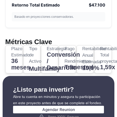
Retorno Total Estimado
$47.100
Basado en proyecciones conservadoras.
Métricas Clave
Plazo
Tipo
Estrategia
Pago
Rentabilidad
Rentabil
Conversión
Estimado
de
de
Total
Anual
36
/
Activo
Rendimientos
proyect
Estimada
Trimestral
1,59x
meses
Desarrollo
19,9%
Multifamily
¿Listo para invertir?
Abre tu cuenta en minutos y asegura tu participación
en este proyecto antes de que se complete el fondeo.
Agendar Reunion
Pago 100% Seguro