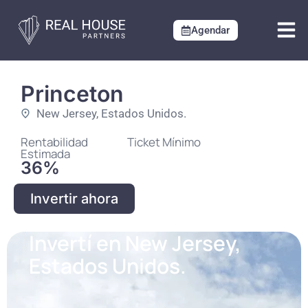
Agendar
Proyectos U
Desarrollos A
Princeton
New Jersey, Estados Unidos.
Rentabilidad
Ticket Mínimo
Estimada
36%
Invertir ahora
Invertí en New Jersey,
Estados Unidos.