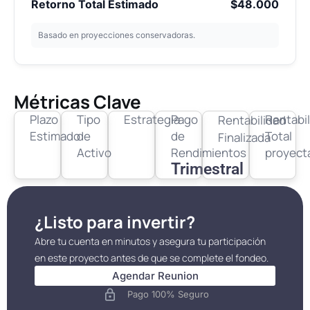
Retorno Total Estimado
$48.000
Basado en proyecciones conservadoras.
Métricas Clave
Plazo
Tipo
Estrategia
Pago
Rentabi
Rentabilidad
Estimado
de
de
Total
Finalizada
Activo
Rendimientos
proyect
Trimestral
¿Listo para invertir?
Abre tu cuenta en minutos y asegura tu participación
en este proyecto antes de que se complete el fondeo.
Agendar Reunion
Pago 100% Seguro