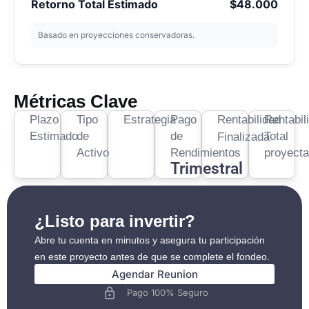
Retorno Total Estimado
$48.000
Basado en proyecciones conservadoras.
Métricas Clave
Plazo
Tipo
Estrategia
Pago
Rentabilidad
Rentabil
Estimado
de
de
Total
Finalizada
Activo
Rendimientos
proyect
Trimestral
¿Listo para invertir?
Abre tu cuenta en minutos y asegura tu participación
en este proyecto antes de que se complete el fondeo.
Agendar Reunion
Pago 100% Seguro